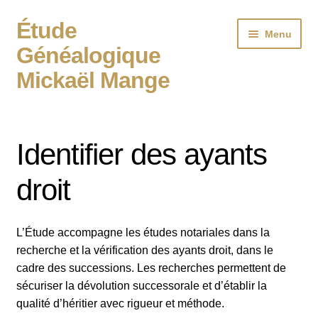
Étude
Aller
Aller
Menu
à
au
Généalogique
la
contenu
Mickaël Mange
navigation
Accueil
Ouvrir
Votre généalogie
Identifier des ayants
le
Ouvrir
Professionnels
menu
droit
le
enfant
Identifier des ayants droit
menu
enfant
Blog
L’Étude accompagne les études notariales dans la
recherche et la vérification des ayants droit, dans le
Contact
cadre des successions. Les recherches permettent de
sécuriser la dévolution successorale et d’établir la
qualité d’héritier avec rigueur et méthode.