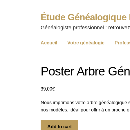
Étude Généalogique
Aller
Aller
à
au
Généalogiste professionnel : retrouvez
la
contenu
navigation
Accueil
Votre généalogie
Profes
Poster Arbre Gén
39,00
€
Nous imprimons votre arbre généalogique su
nos modèles. Idéal pour offrir à un proche ou
Poster
Add to cart