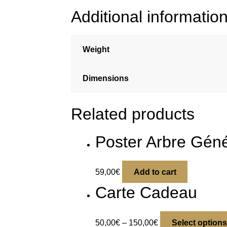
Additional informatio
Weight
Dimensions
Related products
Poster Arbre Géné
59,00
€
Add to cart
Carte Cadeau
50,00
€
–
150,00
€
Select options