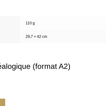
n
110 g
29,7 × 42 cm
alogique (format A2)