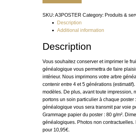
Arbre
Généalogique
SKU:
A3POSTER
Category:
Produits & ser
(format
Description
A3)
Additional information
quantity
Description
Vous souhaitez conserver et imprimer le fru
généalogique vous permettra de faire plaisi
intérieur. Nous imprimons votre arbre généa
contenir entre 4 et 5 générations (estimatif)
modèles. De plus, avant toute impression, n
portons un soin particulier à chaque poster :
généalogique vous sera transmit par voie pos
Grammage papier du poster : 80 g/m². Dimens
généalogiques. Photos non contractuelles. 
pour 10,95€.