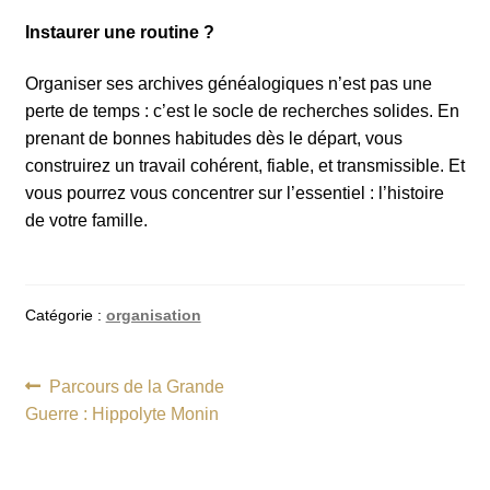
Instaurer une routine ?
Organiser ses archives généalogiques n’est pas une
perte de temps : c’est le socle de recherches solides. En
prenant de bonnes habitudes dès le départ, vous
construirez un travail cohérent, fiable, et transmissible. Et
vous pourrez vous concentrer sur l’essentiel : l’histoire
de votre famille.
Catégorie :
organisation
Navigation
Article
Parcours de la Grande
précédent :
Guerre : Hippolyte Monin
de
l’article